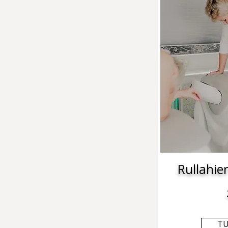
Rullahie
T