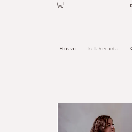
K
Etusivu
Rullahieronta
K