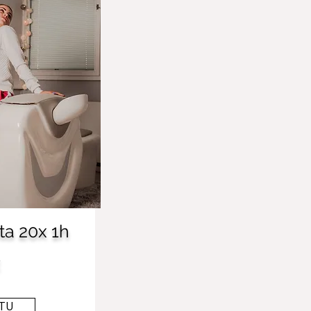
ta 20x 1h
€
TU