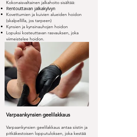
Kokonaisvaltainen jalkahoito sisältää:
Rentouttavan jalkakylvyn
Kovettumien ja kuivien alueiden hoidon
(skalpellilla, jos tarpeen)
Kynsien ja kynsinauhojen hoidon
Lopuksi kosteuttavan rasvauksen, joka
viimeistelee hoidon.
Varpaankynsien geelilakkaus
Varpaankynsien geelilakkaus antaa siistin ja
pitkäkestoisen lopputuloksen, joka kestää