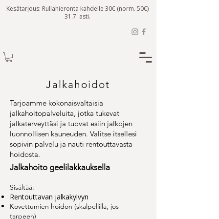
Kesätarjous: Rullahieronta kahdelle 30€ (norm. 50€)
31.7. asti.
Jalkahoidot
Tarjoamme kokonaisvaltaisia
jalkahoitopalveluita, jotka tukevat
jalkaterveyttäsi ja tuovat esiin jalkojen
luonnollisen kauneuden. Valitse itsellesi
sopivin palvelu ja nauti rentouttavasta
hoidosta.
​Jalkahoito geelilakkauksella
Sisältää:
Rentouttavan jalkakylvyn
Kovettumien hoidon (skalpellilla, jos
tarpeen)