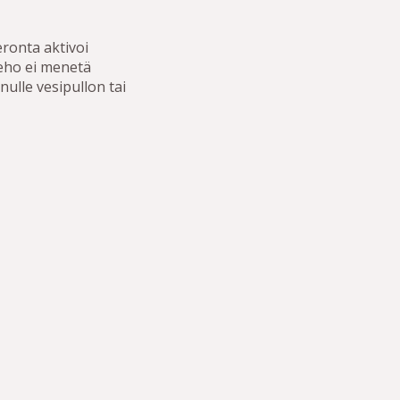
eronta aktivoi
keho ei menetä
ulle vesipullon tai