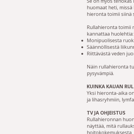
Se on myös tehokas li
huomaat heti, missä 
hieronta toimii siinä 
Rullahieronta toimii
kannattaa huolehtia:
Monipuolisesta ruok
Säännöllisestä liiku
Riittävästä veden ju
Näin rullahieronta t
pysyvämpiä.
KUINKA KAUAN RUL
Yksi hieronta-aika on
ja lihasryhmiin, lymf
TV JA OHJEISTUS
Rullahieronnan huone
näyttää, mitä rullauk
hoitokokemuksesta