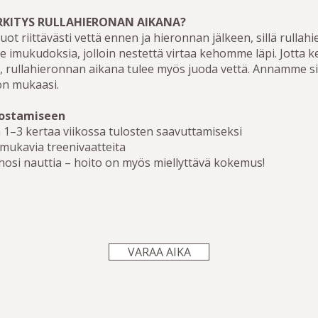
RKITYS RULLAHIERONAN AIKANA?
uot riittävästi vettä ennen ja hieronnan jälkeen, sillä rullahi
 imukudoksia, jolloin nestettä virtaa kehomme läpi. Jotta 
ä, rullahieronnan aikana tulee myös juoda vettä. Annamme sin
on mukaasi.
hostamiseen
 1–3 kertaa viikossa tulosten saavuttamiseksi
mukavia treenivaatteita
osi nauttia – hoito on myös miellyttävä kokemus!
VARAA AIKA