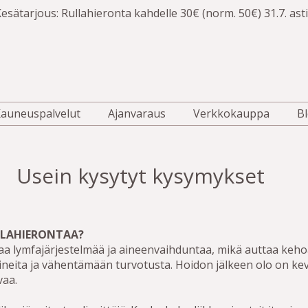
esätarjous: Rullahieronta kahdelle 30€ (norm. 50€) 31.7. asti
auneuspalvelut
Ajanvaraus
Verkkokauppa
Bl
Usein kysytyt kysymykset
ULLAHIERONTAA?
aa lymfajärjestelmää ja aineenvaihduntaa, mikä auttaa keh
ineita ja vähentämään turvotusta. Hoidon jälkeen olo on k
vaa.