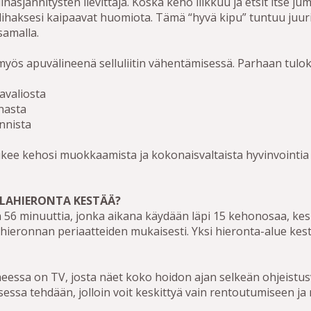
hasjännitysten lievittäjä. Koska keho liikkuu ja etsit itse jum
lihaksesi kaipaavat huomiota. Tämä “hyvä kipu” tuntuu juuri 
samalla.
 myös apuvälineenä selluliitin vähentämisessä. Parhaan tulo
avaliosta
nnasta
onnista
ukee kehosi muokkaamista ja kokonaisvaltaista hyvinvointia –
LAHIERONTA KESTÄÄ?
 56 minuuttia, jonka aikana käydään läpi 15 kehonosaa, keski
ahieronnan periaatteiden mukaisesti. Yksi hieronta-alue kest
essa on TV, josta näet koko hoidon ajan selkeän ohjeistus
sessa tehdään, jolloin voit keskittyä vain rentoutumiseen ja 