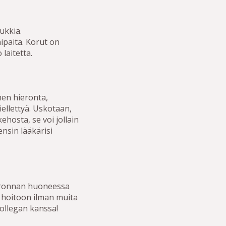
ukkia.
ipaita. Korut on
 laitetta.
nen hieronta,
kiellettyä. Uskotaan,
ehosta, se voi jollain
ensin lääkärisi
ahieronnan huoneessa
ä hoitoon ilman muita
kollegan kanssa!