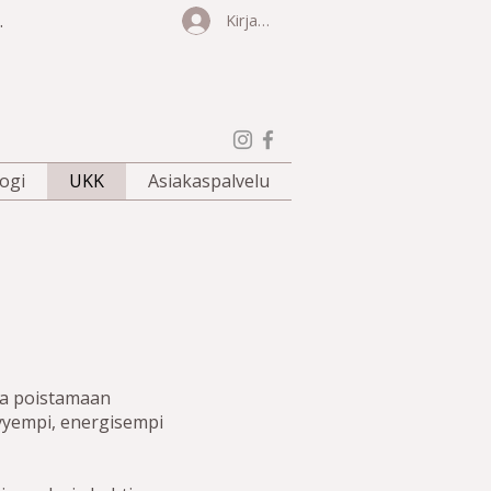
.
Kirjaudu
ogi
UKK
Asiakaspalvelu
oa poistamaan
evyempi, energisempi