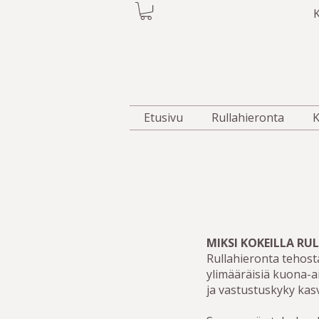
K
Etusivu
Rullahieronta
K
MIKSI KOKEILLA R
Rullahieronta tehost
ylimääräisiä kuona-a
ja vastustuskyky kas