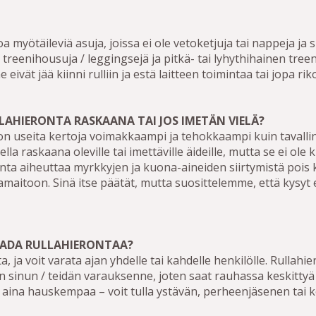
 myötäileviä asuja, joissa ei ole vetoketjuja tai nappeja ja s
treenihousuja / leggingsejä ja pitkä- tai lyhythihainen treen
e eivät jää kiinni rulliin ja estä laitteen toimintaa tai jopa riko
LAHIERONTA RASKAANA TAI JOS IMETÄN VIELÄ?
on useita kertoja voimakkaampi ja tehokkaampi kuin tavalli
ella raskaana oleville tai imettäville äideille, mutta se ei ole 
nta aiheuttaa myrkkyjen ja kuona-aineiden siirtymistä pois k
tamaitoon. Sinä itse päätät, mutta suosittelemme, että kysyt 
AADA RULLAHIERONTAA?
tta, ja voit varata ajan yhdelle tai kahdelle henkilölle. Rull
in sinun / teidän varauksenne, joten saat rauhassa keskitty
n aina hauskempaa – voit tulla ystävän, perheenjäsenen tai 