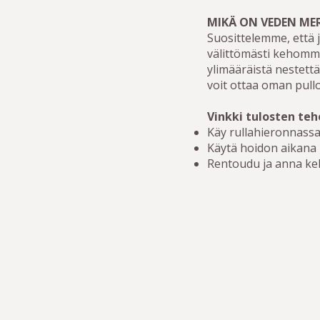
MIKÄ ON VEDEN ME
Suosittelemme, että j
välittömästi kehomme
ylimääräistä nestett
voit ottaa oman pull
Vinkki tulosten te
Käy rullahieronnassa
Käytä hoidon aikana 
Rentoudu ja anna keh