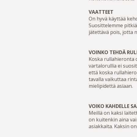
VAATTEET
On hyvä käyttää kehoa
Suosittelemme pitkiä 
jätettävä pois, jotta n
VOINKO TEHDÄ RUL
Koska rullahieronta 
vartalorullia ei suosit
että koska rullahiero
tavalla vaikuttaa rin
mielipidettä asiaan.
VOIKO KAHDELLE S
Meillä on kaksi laite
on kuitenkin aina va
asiakkaita. Kaksin o