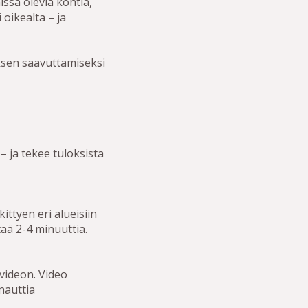
issa olevia kohtia,
oikealta – ja
ksen saavuttamiseksi
 ja tekee tuloksista
ttyen eri alueisiin
ää 2-4 minuuttia.
videon. Video
nauttia