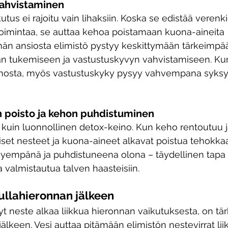
ahvistaminen
tus ei rajoitu vain lihaksiin. Koska se edistää verenki
toimintaa, se auttaa kehoa poistamaan kuona-aineita 
n ansiosta elimistö pystyy keskittymään tärkeimpää
n tukemiseen ja vastustuskyvyn vahvistamiseen. Ku
ehosta, myös vastustuskyky pysyy vahvempana syksy
 poisto ja kehon puhdistuminen
i kuin luonnollinen detox-keino. Kun keho rentoutuu j
äiset nesteet ja kuona-aineet alkavat poistua tehokk
vyempänä ja puhdistuneena olona – täydellinen tapa 
ja valmistautua talven haasteisiin.
ullahieronnan jälkeen
 neste alkaa liikkua hieronnan vaikutuksesta, on tä
älkeen. Vesi auttaa pitämään elimistön nestevirrat lii