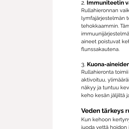
2. 
Immuniteetin v
Rullahieronnan vaiku
lymfajärjestelmän 
tehokkaammin. Tämä
immuunijärjestelmä
aineet poistuvat k
flunssakautena.
3. 
Kuona-aineiden
Rullahieronta toimi
aktivoituu, ylimäär
näkyy ja tuntuu ke
keho kesän jäljiltä 
Veden tärkeys r
Kun kehoon kertynyt
juoda vettä hoidon j