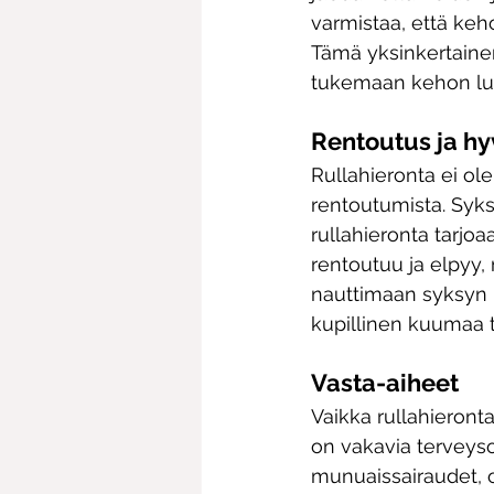
varmistaa, että keho
Tämä yksinkertaine
tukemaan kehon luo
Rentoutus ja hy
Rullahieronta ei ol
rentoutumista. Syksy
rullahieronta tarj
rentoutuu ja elpyy,
nauttimaan syksyn i
kupillinen kuumaa t
Vasta-aiheet
Vaikka rullahieronta
on vakavia terveys
munuaissairaudet, 