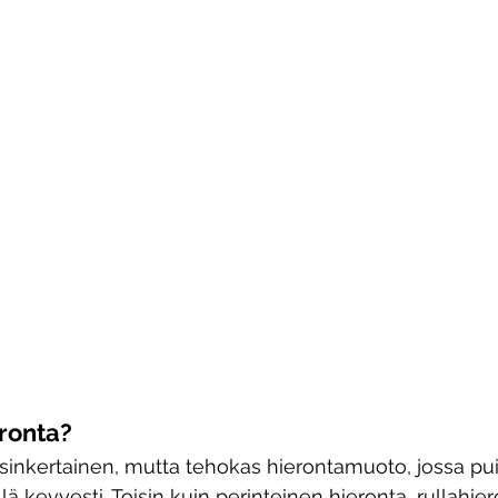
eronta?
sinkertainen, mutta tehokas hierontamuoto, jossa puis
ä kevyesti. Toisin kuin perinteinen hieronta, rullahier