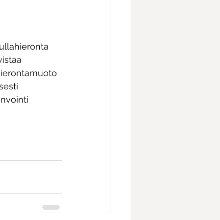
ullahieronta 
istaa 
hierontamuoto 
esti 
nvointi 