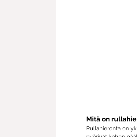
Mitä on rullahi
Rullahieronta on yk
pyörivät kehon pääll