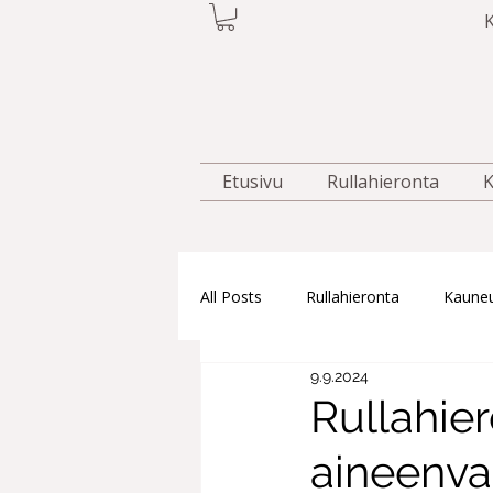
K
Etusivu
Rullahieronta
K
All Posts
Rullahieronta
Kauneu
9.9.2024
Rullahie
aineenvai