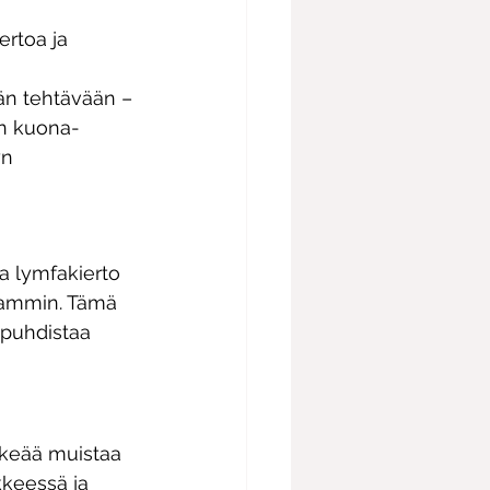
ertoa ja 
n tehtävään – 
n kuona-
n 
a lymfakierto 
aammin. Tämä 
puhdistaa 
rkeää muistaa 
kkeessä ja 