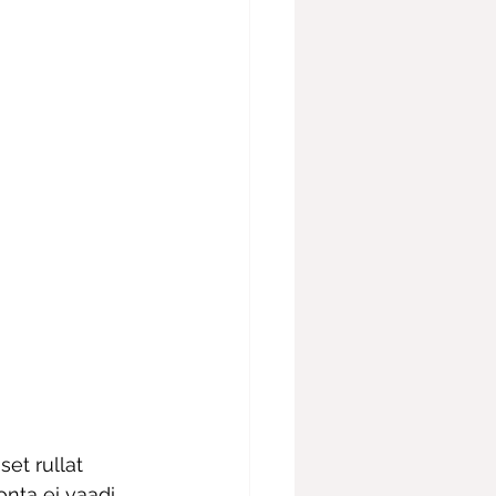
et rullat 
onta ei vaadi 