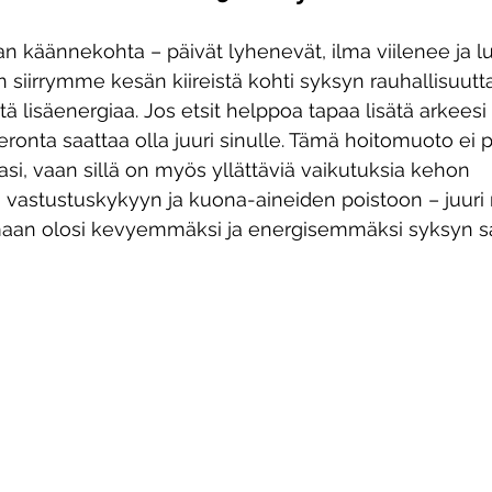
 käännekohta – päivät lyhenevät, ilma viilenee ja l
 siirrymme kesän kiireistä kohti syksyn rauhallisuutt
ä lisäenergiaa. Jos etsit helppoa tapaa lisätä arkeesi 
ieronta saattaa olla juuri sinulle. Tämä hoitomuoto ei 
si, vaan sillä on myös yllättäviä vaikutuksia kehon 
vastustuskykyyn ja kuona-aineiden poistoon – juuri ne
maan olosi kevyemmäksi ja energisemmäksi syksyn s