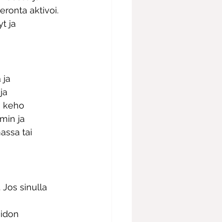
eronta aktivoi. 
t ja 
 ja 
ja 
n keho 
min ja 
assa tai 
 Jos sinulla 
idon 