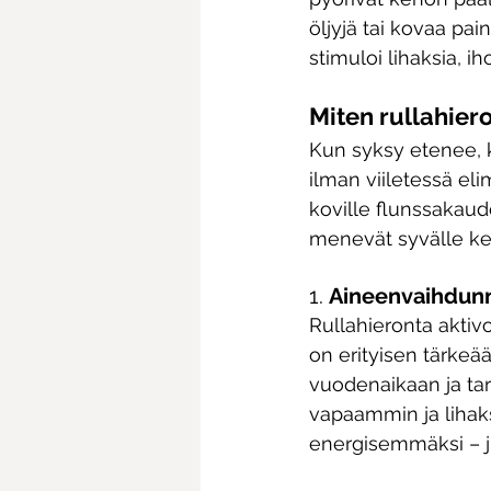
öljyjä tai kovaa pai
stimuloi lihaksia, i
Miten rullahier
Kun syksy etenee, k
ilman viiletessä el
koville flunssakaud
menevät syvälle keh
1. 
Aineenvaihdun
Rullahieronta aktiv
on erityisen tärkeä
vuodenaikaan ja ta
vapaammin ja lihaks
energisemmäksi – ju