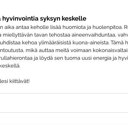
hyvinvointia syksyn keskelle
n aika antaa keholle lisää huomiota ja huolenpitoa. R
a miellyttävän tavan tehostaa aineenvaihduntaa, vahv
puhdistaa kehoa ylimääräisistä kuona-aineista. Tämä 
ntoutusta, mikä auttaa meitä voimaan kokonaisvaltais
ullahierontaa ja löydä sen tuoma uusi energia ja hyvi
keskellä.
esi kiittävät!