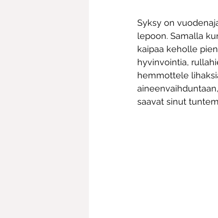
Syksy on vuodenajan
lepoon. Samalla kun
kaipaa keholle pient
hyvinvointia, rullah
hemmottele lihaksia
aineenvaihduntaan, 
saavat sinut tunte