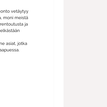
uonto vetäytyy 
a, moni meistä 
rentoutusta ja 
pelkästään 
 asiat, jotka 
aapuessa.