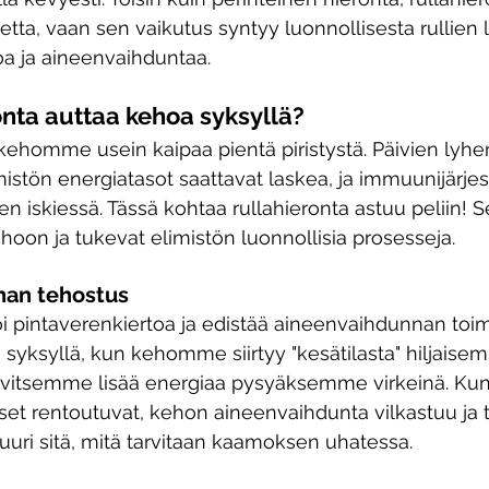
netta, vaan sen vaikutus syntyy luonnollisesta rullien l
hoa ja aineenvaihduntaa.
onta auttaa kehoa syksyllä?
ehomme usein kaipaa pientä piristystä. Päivien lyhen
imistön energiatasot saattavat laskea, ja immuunijärje
en iskiessä. Tässä kohtaa rullahieronta astuu peliin! 
oon ja tukevat elimistön luonnollisia prosesseja.
nan tehostus
oi pintaverenkiertoa ja edistää aineenvaihdunnan toi
ä syksyllä, kun kehomme siirtyy "kesätilasta" hiljaise
rvitsemme lisää energiaa pysyäksemme virkeinä. Kun v
et rentoutuvat, kehon aineenvaihdunta vilkastuu ja t
uri sitä, mitä tarvitaan kaamoksen uhatessa.