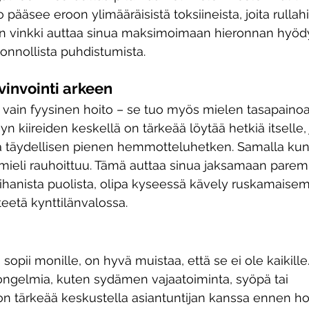
 pääsee eroon ylimääräisistä toksiineista, joita rullahi
n vinkki auttaa sinua maksimoimaan hieronnan hyödy
nnollista puhdistumista.
vinvointi arkeen
e vain fyysinen hoito – se tuo myös mielen tasapainoa
n kiireiden keskellä on tärkeää löytää hetkiä itselle, 
oaa täydellisen pienen hemmotteluhetken. Samalla ku
 mieli rauhoittuu. Tämä auttaa sinua jaksamaan parem
hanista puolista, olipa kyseessä kävely ruskamaisem
eetä kynttilänvalossa.
 sopii monille, on hyvä muistaa, että se ei ole kaikille.
ongelmia, kuten sydämen vajaatoiminta, syöpä tai 
on tärkeää keskustella asiantuntijan kanssa ennen ho