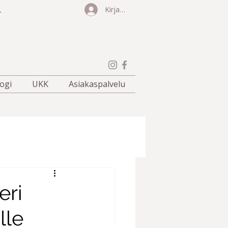
.
Kirjaudu
ogi
UKK
Asiakaspalvelu
eri
lle