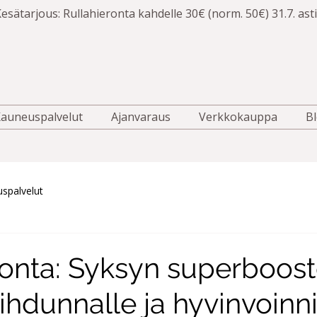
esätarjous: Rullahieronta kahdelle 30€ (norm. 50€) 31.7. asti
auneuspalvelut
Ajanvaraus
Verkkokauppa
Bl
spalvelut
ronta: Syksyn superboost
hdunnalle ja hyvinvoinni