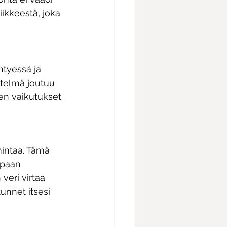
iikkeestä, joka 
tyessä ja 
stelmä joutuu 
Sen vaikutukset 
mintaa. Tämä 
mpaan 
eri virtaa 
unnet itsesi 