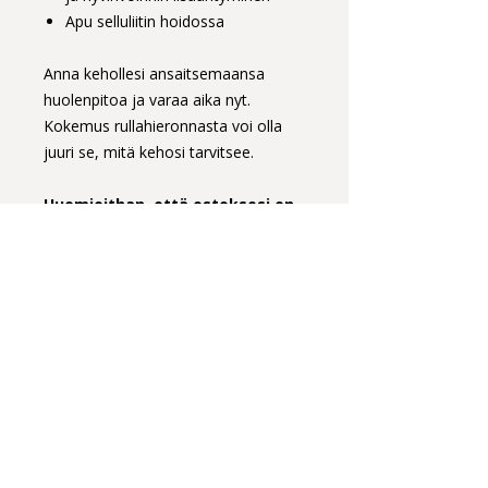
Apu selluliitin hoidossa
Anna kehollesi ansaitsemaansa
huolenpitoa ja varaa aika nyt.
Kokemus rullahieronnasta voi olla
juuri se, mitä kehosi tarvitsee.
Huomioithan, että ostoksesi on
voimassa 12 kuukautta
ostopäivästä.
Me odotamme innolla tapaamistasi!
Tilkankatu 2 CL2 Helsinki
+358 44 242 3283
asiakaspalvelu@rswellness.fi