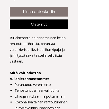
Lisää ostoskoriin
Osta nyt
Rullahieronta on erinomainen keino
rentouttaa lihaksia, parantaa
verenkiertoa, lievittää lihaskipuja ja
jännitystä sekä taistella selluliittia
vastaan.
Mitä voit odottaa
rullahieronnastamme:
Parantunut verenkierto
Tehostunut aineenvaihdunta
Lihasjännityksen helpottaminen
Kokonaisvaltainen rentoutuminen
ja hyvinvoinnin lisääntyminen