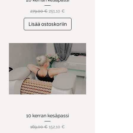
Normaali hinta
Alehinta
279,00 €
251,10 €
Lisää ostoskoriin
10 kerran kesäpassi
Normaali hinta
Alehinta
169,00 €
152,10 €