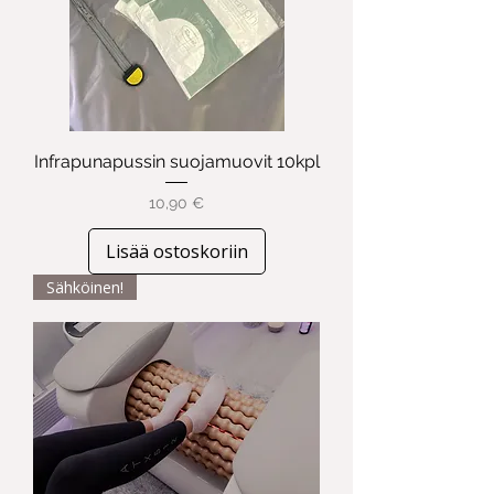
Infrapunapussin suojamuovit 10kpl
Hinta
10,90 €
Lisää ostoskoriin
Sähköinen!