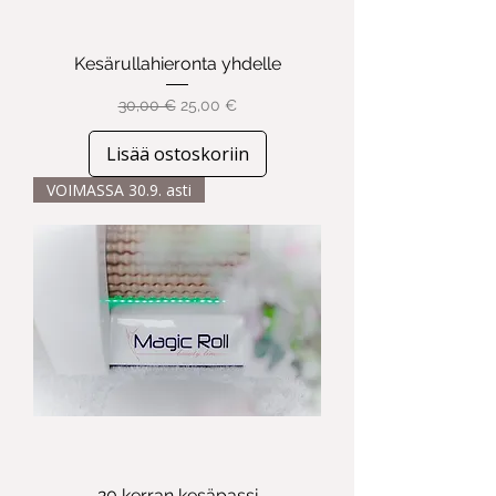
Kesärullahieronta yhdelle
Normaali hinta
Alehinta
30,00 €
25,00 €
Lisää ostoskoriin
VOIMASSA 30.9. asti
20 kerran kesäpassi