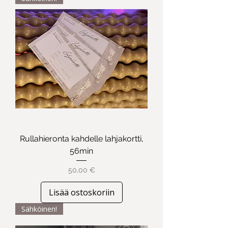
Rullahieronta kahdelle lahjakortti,
56min
Hinta
50,00 €
Lisää ostoskoriin
Sähköinen!