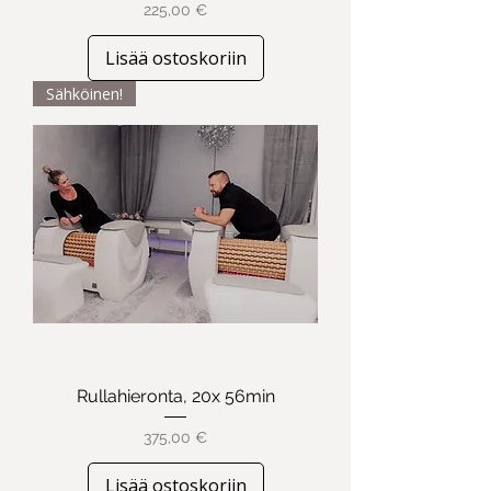
Hinta
225,00 €
Lisää ostoskoriin
Sähköinen!
Rullahieronta, 20x 56min
Hinta
375,00 €
Lisää ostoskoriin