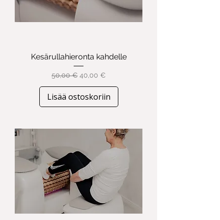
Kesärullahieronta kahdelle
Normaali hinta
Alehinta
50,00 €
40,00 €
Lisää ostoskoriin