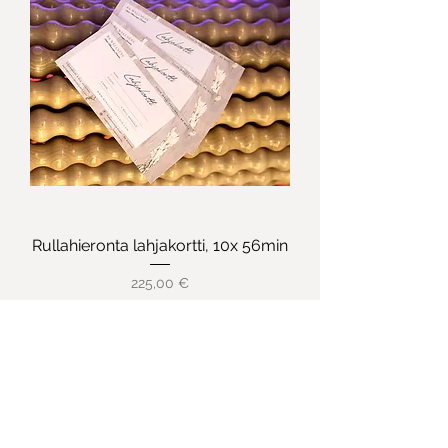
Rullahieronta lahjakortti, 10x 56min
Hinta
225,00 €
Lisää ostoskoriin
Sähköinen!