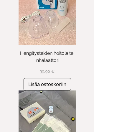
Hengitysteiden hoitolaite,
inhalaattori
Hinta
39,90 €
Lisää ostoskoriin