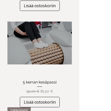
Lisää ostoskoriin
5 kerran kesäpassi
Normaali hinta
Alehinta
95,00 €
85,50 €
Lisää ostoskoriin
Sähköinen!