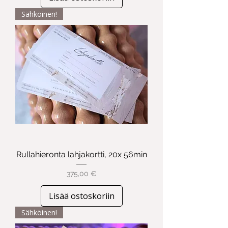
Sähköinen!
Rullahieronta lahjakortti, 20x 56min
Hinta
375,00 €
Lisää ostoskoriin
Sähköinen!