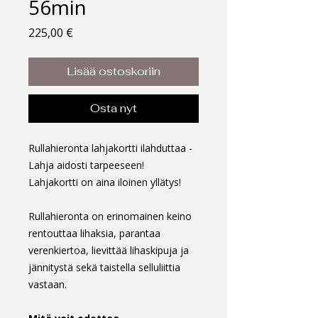
56min
Hinta
225,00 €
Lisää ostoskoriin
Osta nyt
Rullahieronta lahjakortti ilahduttaa -
Lahja aidosti tarpeeseen!
Lahjakortti on aina iloinen yllätys!
Rullahieronta on erinomainen keino
rentouttaa lihaksia, parantaa
verenkiertoa, lievittää lihaskipuja ja
jännitystä sekä taistella selluliittia
vastaan.