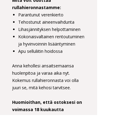
Mitä voit odottaa
rullahieronnastamme:
Parantunut verenkierto
Tehostunut aineenvaihdunta
Lihasjännityksen helpottaminen
Kokonaisvaltainen rentoutuminen
ja hyvinvoinnin lisääntyminen
Apu selluliitin hoidossa
Anna kehollesi ansaitsemaansa
huolenpitoa ja varaa aika nyt.
Kokemus rullahieronnasta voi olla
juuri se, mitä kehosi tarvitsee.
Huomioithan, että ostoksesi on
voimassa 18 kuukautta
ostopäivästä.
Me odotamme innolla tapaamistasi!