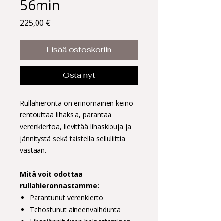
56min
Hinta
225,00 €
Lisää ostoskoriin
Osta nyt
Rullahieronta on erinomainen keino
rentouttaa lihaksia, parantaa
verenkiertoa, lievittää lihaskipuja ja
jännitystä sekä taistella selluliittia
vastaan.
Mitä voit odottaa
rullahieronnastamme:
Parantunut verenkierto
Tehostunut aineenvaihdunta