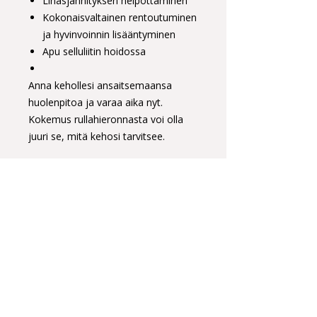
Lihasjännityksen helpottaminen
Kokonaisvaltainen rentoutuminen
ja hyvinvoinnin lisääntyminen
Apu selluliitin hoidossa
Anna kehollesi ansaitsemaansa
huolenpitoa ja varaa aika nyt.
Kokemus rullahieronnasta voi olla
juuri se, mitä kehosi tarvitsee.
Huomioithan, että ostoksesi on
voimassa 18 kuukautta
ostopäivästä.
Me odotamme innolla tapaamistasi!
Tilkankatu 2 CL2 Helsinki